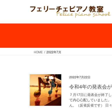
コ
ナ
ン
ビ
テ
ゲ
ン
ー
ツ
シ
へ
ョ
ス
ン
キ
に
ッ
移
HOME
2022年7月
プ
動
2022年7月22日
令和4年の発表会
７月17日に発表会が終了
て内心心配していました。
ん。（反省反省です） 日々