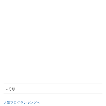
ピアノ発表会
ピアノ発表会の演奏集
今日のレッスンから
大人ピアノ
導入期のレッスン
小学生のためのグループレッスン
幼稚園教諭＆保育士の為のピアノレッスン
教室のユーチューブチャンネル
未分類
人気ブログランキングへ