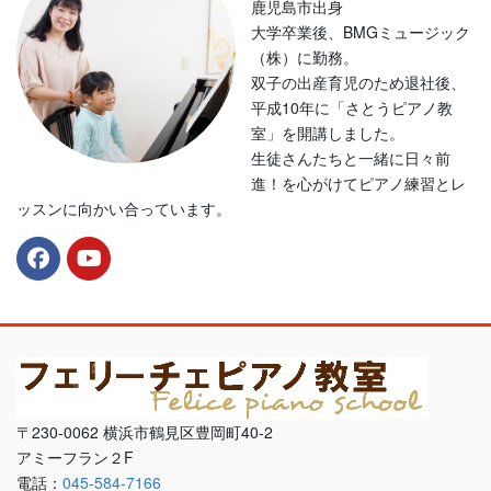
鹿児島市出身
大学卒業後、BMGミュージック
（株）に勤務。
双子の出産育児のため退社後、
平成10年に「さとうピアノ教
室」を開講しました。
生徒さんたちと一緒に日々前
進！を心がけてピアノ練習とレ
ッスンに向かい合っています。
〒230-0062 横浜市鶴見区豊岡町40-2
アミーフラン２F
電話：
045-584-7166