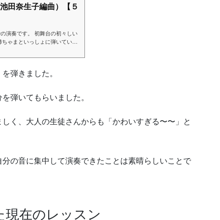
曲池田奈生子編曲）【５
の演奏です。 初舞台の初々しい
姉ちゃまといっしょに弾いていま
ージ➡https://satoupian
/tsur...
」を弾きました。
分を弾いてもらいました。
ましく、大人の生徒さんからも「かわいすぎる〜〜」と
自分の音に集中して演奏できたことは素晴らしいことで
た現在のレッスン