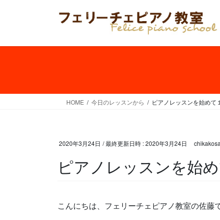
コ
ナ
ン
ビ
テ
ゲ
ン
ー
ツ
シ
へ
ョ
ス
ン
キ
に
ッ
移
HOME
今日のレッスンから
ピアノレッスンを始めて
プ
動
2020年3月24日
/ 最終更新日時 :
2020年3月24日
chikakosa
ピアノレッスンを始め
こんにちは、フェリーチェピアノ教室の佐藤