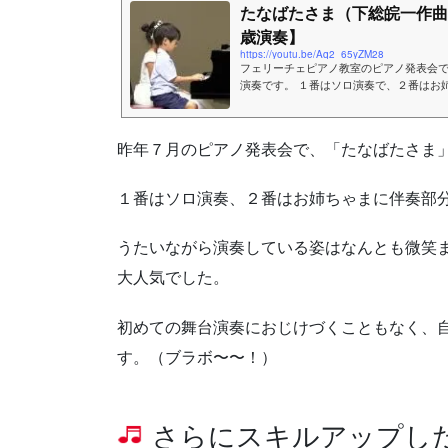
たなばたさま（下総皖一作
歳演奏】
https://youtu.be/Aq2_65yZM28
フェリーチェピアノ教室のピアノ発表会で
演奏です。 １番はソロ演奏で、２番はお
す。 【フェリーチェピアノ教室のご案内】 ホームペ
o.com Facebook➡https://www.facebook.com
昨年７月のピアノ発表会で、「たなばたさま
１番はソロ演奏、２番はお姉ちゃまに伴奏部
うたいながら演奏している姿はなんとも微笑
大人気でした。
初めての舞台演奏におじけづくこともなく、
す。（ブラボ〜〜！）
さらにスキルアップし