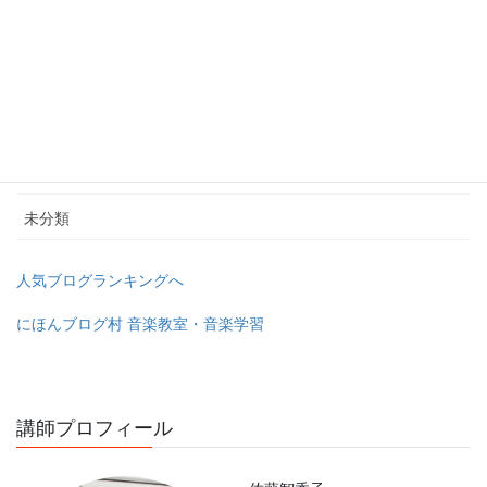
導入期のレッスン
小学生のためのグループレッスン
幼稚園教諭＆保育士の為のピアノレッスン
教室のユーチューブチャンネル
未分類
人気ブログランキングへ
にほんブログ村 音楽教室・音楽学習
講師プロフィール